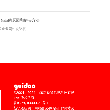
到一定的排名。如果想实现预想的排名结果，还需要不
到。
排名高的原因和解决方法
致企业网站被降权
©2004－2024 山东新轨道信息科技有限
公司版权所有
鲁ICP备16006621号-1
新轨道提供：网站建设/网站制作/网站设