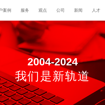
户案例
户案例
服务
服务
观点
观点
公司
公司
新闻
新闻
人才
人才
服务
服务
观点
观点
公司
公司
新闻
新闻
人才
人才
联系
联系
2004-2024
我们是新轨道
移动互联网解决方案
手机网站建设 ·APP开发 · H5页面设计开发