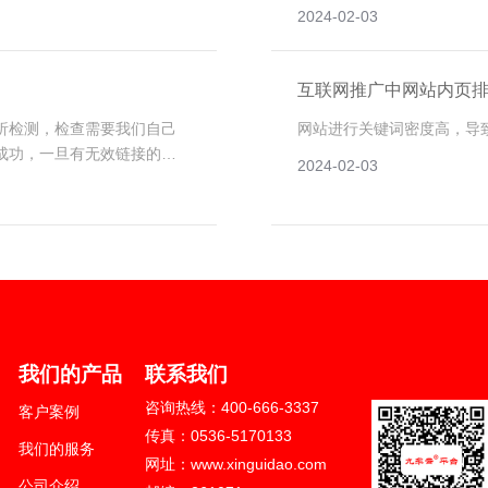
部分关键词可以通过查询得
2024-02-03
断的优化和完善网站才能达
互联网推广中网站内页
析检测，检查需要我们自己
网站进行关键词密度高，导
成功，一旦有无效链接的
2024-02-03
024 山东新轨道信息科技有限公司版权
区健康东街10179号
我们的产品
联系我们
621号-1
咨询热线：400-666-3337
客户案例
666-3337
传真：0536-5170133
我们的服务
站建设/网站制作/网站设计等服务
网址：www.xinguidao.com
公司介绍