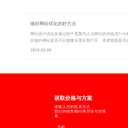
做好网站优化的好方法
网站设计优化发展过程中需要对企业网站的内链进行分
所做的网站是否可以能够实现全部打开，或者链接是否
话，搜索引擎就会判定我们的网站有问题。
2024-02-03
©2004－2
所有
地址：潍坊高新
获取价格与方案
鲁ICP备16006
请输入您的联系方式
服务热线：400-
我们的销售顾问将尽快与您联
系。
新轨道提供：网
*
手机