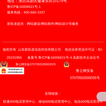
地址：潍坊高新区健康东街10179号
鲁ICP备16006621号-1
服务热线：400-666-3337
新轨道提供：网站建设/网站制作/网站设计等服务
版权所有: 山东新轨道信息科技有限公司
电信业务营业许可证：B2-
20191965
备案号:鲁ICP备16006621号-4 高新技术企业证书
获取价格与方案
鲁公网安备37070502000035号
鲁公网安备
请输入您的联系方式
我们的销售顾问将尽快与您联系。
37070502000035号
*
手机
友情链接：
联通400电话受理中心
、
移动400电话受理中心
、
电信400电话受理中
*
电话