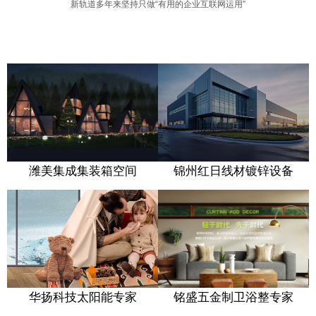
不会试
新轨道多年来坚持只做“有用的企业互联网运用”
不
图摘月
会
我要月
试
移动互联网解决方案
移动互联网解决方案
亮奔我
图
手机网站建设·APP开发·H5页面设计开发
潍美集成集装箱空间
锦州红日线材镀锌设备
而来
手机网站建设·APP开发·H5页面设计开发
摘
月
潍美集成
墅景门窗
新高品
只有一个要求 · 完美
集装箱空间定制
开启门窗新时代
爽心又爽口
新媒体 · 服务
华扬科技太阳能专家
铭盛五金制卫浴整专家
我
新媒体 · 服务