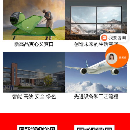
微官网建设·PC网站和微信平台整合方案·微信公众号
要
微官网建设·PC网站和微信平台整合方案·微信
运营·H5社交游戏开发
公众号运营·H5社交游戏开发
月
我要咨询
你们是怎么收费的呢
新高品爽心又爽口
创造未来的生活空间
亮
奔
短视频智能引流获客系统
锦州红日
创意科技
苏晖特
短视频智能引流获客系统
我
短视频·智能引流获客系统
智能 高效 安全 绿色
先进设备和工艺流程
为人类创造未来的生活空间
线材镀锌设备
听话的油烟机
短视频·智能引流获客系统
而