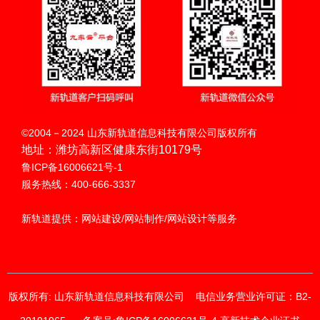
来
只做一件事 · 创新
微信小程序开发
品牌私域营销新阵地·流量销量双线增长
扫码呼叫
微信小程序开发
©2004－2024 山东新轨道信息科技有限公司版权所有
地址：潍坊高新区健康东街10179号
德器自动化科技
南城古亭木业
华扬科技
鲁ICP备16006621号-1
品牌私域营销新阵地·流量销量双线增长
服务热线：400-666-3337
智能 高效 安全 绿色
典雅别致 清新脱俗
太阳能专家
新轨道提供：网站建设/网站制作/网站设计等服务
版权所有: 山东新轨道信息科技有限公司
电信业务营业许可证：B2-