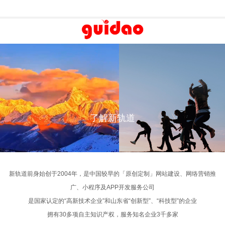
探索
勇于探索
勇于
10
梦想勇敢面对挑战的
我们致敬那些为了梦想勇敢面对挑战的
我们致敬那些为了
+
业者
创业者
创
10年互联网服务经验
所爱，努力追逐梦
他们坚持自己所想所爱，努力追逐梦
他们坚持自己所想
400-666-3337
地未来持续向
想，为了更好地未来持续向
想，为了更好
100
+
高端定制网站建设
高端定制网站建设
轨道 >
了解新轨道 >
了解新
了解新轨道
全国100余家服务机构
我
299
品牌官网·集团网站·营销型网站·响应式网站建设·电子商务平
品牌官网·集团网站·营销型网站·响应式网站建设·电子商务平
+
当
台·业务系统定制
台·业务系统定制
299多人顾问式服务
探索
勇于探索
勇于
新轨道前身始创于2004年，是中国较早的「原创定制」网站建设、网络营销推
广、小程序及APP开发服务公司
我当然
5000
然
+
轨道 >
了解新轨道 >
了解新
是国家认定的“高新技术企业”和山东省“创新型”、“科技型”的企业
只做一件事 · 创新
拥有30多项自主知识产权，服务知名企业3千多家
与5000余家企业客户携手