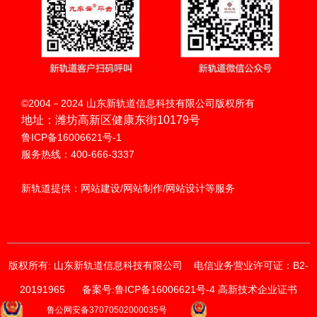
制
开发
微官网建设 ·
流获
PC网站和微
微信
谷歌
信平台整合方
案 · 微信公众
客系
扫码呼叫
号运营 · H5
©2004－2024 山东新轨道信息科技有限公司版权所有
小程
外贸
社交游戏开发
地址：潍坊高新区健康东街10179号
鲁ICP备16006621号-1
统
服务热线：400-666-3337
序开
推广
微官网建设 ·
新轨道提供：网站建设/网站制作/网站设计等服务
PC网站和微
搜索引擎营销
发
信平台整合方
（SEM）· 国
案
际化社交媒体
短视频精 · 准
营销
版权所有: 山东新轨道信息科技有限公司
电信业务营业许可证：B2-
营销工具
（SNS）· 全
球商机获取
20191965
备案号:鲁ICP备16006621号-4 高新技术企业证书
获取价格与方案
鲁公网安备37070502000035号