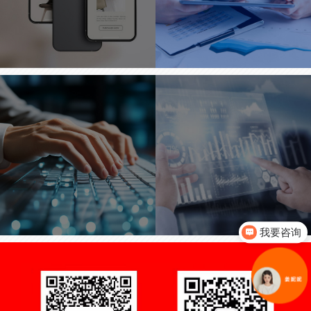
高端
移动
定制
互联
网站
网解
建设
决方
新媒
短视
品牌官网 · 集
我要咨询
案
团网站 · 营销
体 ·
频智
型网站 · 响应
式网站建设 ·
手机网站建设
电子商务平台
·APP开发 ·
服务
能引
· 业务系统定
H5页面设计