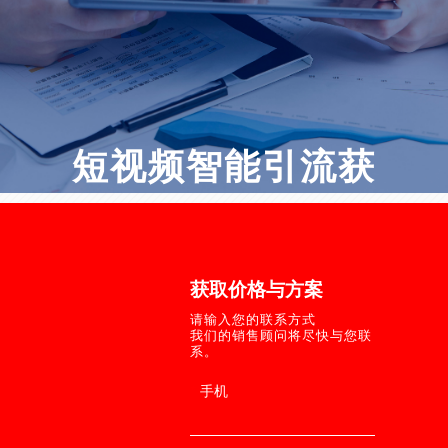
短视频智能引流获
客系统
©2004－2
所有
地址：潍坊高新
微官网建设 · PC网站和微信平台整合方案
获取价格与方案
鲁ICP备16006
请输入您的联系方式
服务热线：400-
我们的销售顾问将尽快与您联
系。
新轨道提供：网
*
手机