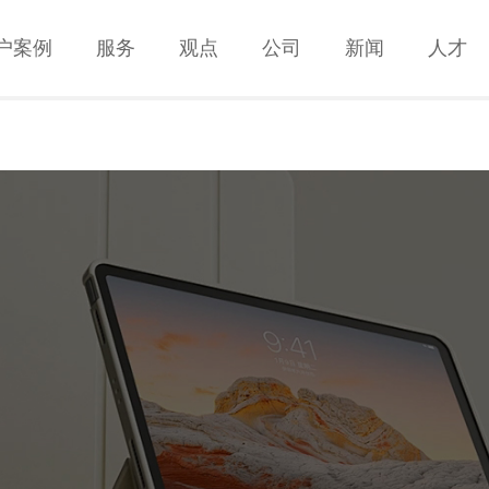
户案例
户案例
服务
服务
观点
观点
公司
公司
新闻
新闻
人才
人才
服务
服务
观点
观点
公司
公司
新闻
新闻
人才
人才
联系
联系
移动互联网解决方案
手机网站建设 ·APP开发 · H5页面设计开发