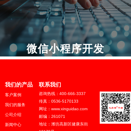
微信小程序开发
短视频精 · 准营销工具
024 山东新轨道信息科技有限公司版权
区健康东街10179号
我们的产品
联系我们
621号-1
咨询热线：400-666-3337
客户案例
666-3337
传真：0536-5170133
我们的服务
站建设/网站制作/网站设计等服务
网址：www.xinguidao.com
公司介绍
邮编：261071
地址：潍坊高新区健康东街
新闻中心