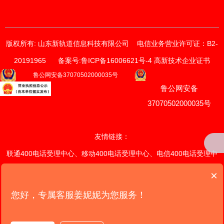
版权所有: 山东新轨道信息科技有限公司
电信业务营业许可证：B2-
20191965
备案号:鲁ICP备16006621号-4 高新技术企业证书
获取价格与方案
鲁公网安备37070502000035号
鲁公网安备
请输入您的联系方式
我们的销售顾问将尽快与您联系。
37070502000035号
*
手机
友情链接：
联通400电话受理中心
、
移动400电话受理中心
、
电信400电话受理中
*
电话
心
、
联通400电话续费中心
、
×
移
动400电话续费中心
、
电信400电话续费中心
、
潍坊网站定制开发中
您好，专属客服姜妮妮为您服务！
提交
心
、
山东网站定制开发中心
、全国网
站定制开发中心、
我们的产品
版权所有: 山东新轨道信息科技有限公司 电信业务营业许可证: B2-20191965 备案