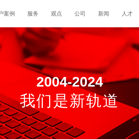
户案例
户案例
服务
服务
观点
观点
公司
公司
新闻
新闻
人才
人才
服务
服务
观点
观点
公司
公司
新闻
新闻
人才
人才
联系
联系
2004-2024
我们是新轨道
移动互联网解决方案
手机网站建设 ·APP开发 · H5页面设计开发