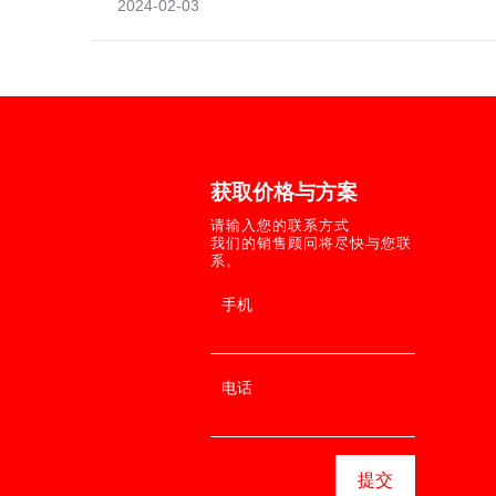
2024-02-03
©2004－2
所有
地址：潍坊高新
获取价格与方案
鲁ICP备16006
请输入您的联系方式
服务热线：400-
我们的销售顾问将尽快与您联
系。
新轨道提供：网
*
手机
*
电话
扫码呼叫
提交