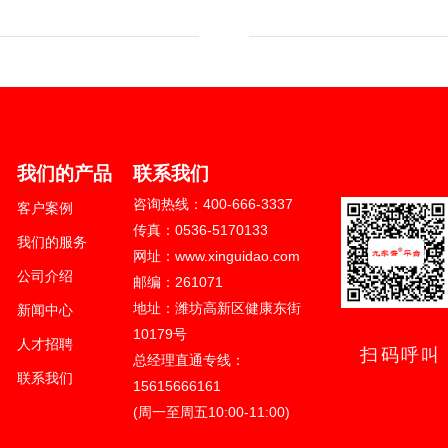
024 山东新轨道信息科技有限公司版权
区健康东街10179号
我们的产品
联系我们
621号-1
咨询热线：400-666-3337
客户案例
666-3337
传真：0536-5170133
我们的服务
站建设/网站制作/网站设计等服务
网址：www.xinguidao.com
公司介绍
邮编：261071
地址：潍坊高新区健康东街
新闻中心
10179号
人才招聘
扫码呼叫
总经理直通专线：
联系我们
15615666161
(周一至周五10:00-11:00)