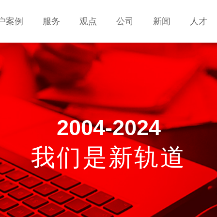
户案例
户案例
服务
服务
观点
观点
公司
公司
新闻
新闻
人才
人才
服务
服务
观点
观点
公司
公司
新闻
新闻
人才
人才
联系
联系
2004-2024
我们是新轨道
移动互联网解决方案
手机网站建设 ·APP开发 · H5页面设计开发