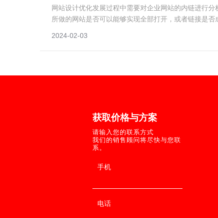
网站设计优化发展过程中需要对企业网站的内链进行分
所做的网站是否可以能够实现全部打开，或者链接是否
话，搜索引擎就会判定我们的网站有问题。
2024-02-03
©2004－2
所有
地址：潍坊高新
获取价格与方案
鲁ICP备16006
请输入您的联系方式
服务热线：400-
我们的销售顾问将尽快与您联
系。
新轨道提供：网
*
手机
*
电话