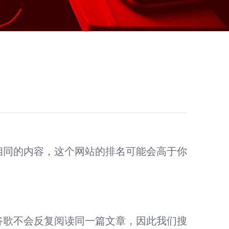
相同的内容，这个
网站
的排名可能会高于你
谷歌外贸推广
搜索引擎营销（SEM）· 国际化社交媒体营销（SNS）· 全
谷歌不会反复阅读同一篇文章，因此我们搜
球商机获取