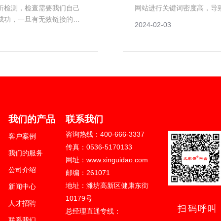
析检测，检查需要我们自己
网站进行关键词密度高，导
成功，一旦有无效链接的
2024-02-03
024 山东新轨道信息科技有限公司版权
区健康东街10179号
我们的产品
联系我们
621号-1
咨询热线：400-666-3337
客户案例
666-3337
传真：0536-5170133
我们的服务
站建设/网站制作/网站设计等服务
网址：www.xinguidao.com
公司介绍
邮编：261071
地址：潍坊高新区健康东街
新闻中心
10179号
人才招聘
扫码呼叫
总经理直通专线：
联系我们