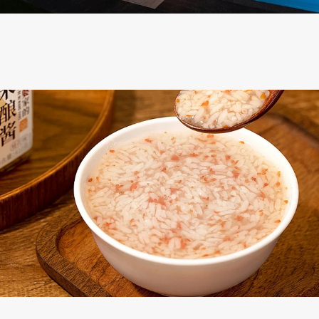
南城古亭木业
典雅别致 清新脱俗
孝感麻糖米酒