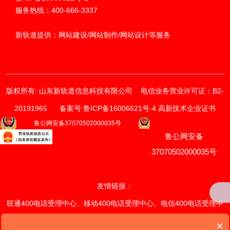
服务热线：400-666-3337
新轨道提供：网站建设/网站制作/网站设计等服务
版权所有: 山东新轨道信息科技有限公司
电信业务营业许可证：B2-
20191965
备案号:鲁ICP备16006621号-4 高新技术企业证书
获取价格与方案
鲁公网安备37070502000035号
鲁公网安备
请输入您的联系方式
我们的销售顾问将尽快与您联系。
37070502000035号
*
手机
友情链接：
联通400电话受理中心
、
移动400电话受理中心
、
电信400电话受理中
*
电话
心
、
联通400电话续费中心
、
×