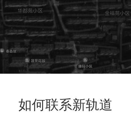
当
然
不
会
试
如何联系新轨道
图